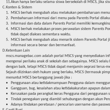
11.
Akun hanya berlaku selama siswa bersekolah di MSCS, jika si
C.
Konten & Sistem
1.
MSCS berhak mengubah atau melakukan pembaharuan menu ya
2.
Pembaharuan informasi dari menu pada Parents Portal dilakuk
3.
Informasi dan data dalam Parents Portal memiliki kemungkinan
4.
MSCS berhak melakukan proses perawatan sistem Parents Port
tidak dapat diakses sementara waktu.
5.
MSCS berhak mengubah atau menarik sistem Parents Portal ji
informasi secara benar dan bermanfaat.
D.
Ketentuan Lain
mscs.managebac.com adalah portal MSCS yang menyediakan informa
mengenai perilaku anak di sekolah dan sebagainya. MSCS selalu
dengan baik, tetapi MSCS tidak dapat menjamin oeprasi terus-me
Sejauh diizinkan oleh hukum yang berlaku, MSCS (termasuk pimpi
menuntut MSCS bertanggung jawab jika :
•
Penggunaan atau ketidakmampuan Pengguna dalam menggunak
•
Gangguan, bug, kesalahan atau ketidakakuratan apapun dalam
•
Kerusakan pada perangkat keras Pengguna dari penggunaan se
•
Tindak penegakan yang diambil sehubungan dengan akun Pen
•
Adanya tindakan peretasan / pencurian username dan passwor