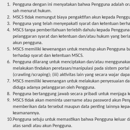
1.
Pengguna dengan ini menyatakan bahwa Pengguna adalah ora
sah menurut hukum.
2.
MSCS tidak memungut biaya pengaktifan akun kepada Penggu
3.
Pengguna yang telah menyepakati syarat dan ketentuan berha
4.
MSCS tanpa pemberitahuan terlebih dahulu kepada Pengguna,
pelanggaran syarat dan ketentuan dan/atau hukum yang berla
akun pengguna.
5.
MSCS memiliki kewenangan untuk menutup akun Pengguna ba
terhadap syarat dan ketentuan MSCS.
6.
Pengguna dilarang untuk menciptakan dan/atau menggunakan pe
melakukan tindakan peretasan/manipulasi pada sistem portal 
(crawling/scraping); (iii) aktivitas lain yang secara wajar dap
7.
MSCS memiliki kewenangan untuk melakukan penyesuaian dat
diduga adanya pelanggaran oleh Pengguna.
8.
Pengguna bertanggung jawab secara pribadi untuk menjaga ker
9.
MSCS tidak akan meminta username atau password akun Peng
memberikan data tersebut maupun data penting lainnya kepa
keamanannya.
10.
Pengguna setuju untuk memastikan bahwa Pengguna keluar dar
atas sandi atau akun Pengguna.